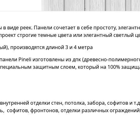
 в виде реек. Панели сочетает в себе простоту, элегант
 проект строгие темные цвета или элегантный светлый цв
ый), производятся длиной 3 и 4 метра
все панели Pineli изготовлены из дпк (древесно-полимер
специальным защитным слоем, который на 100% защища
нутренней отделки стен, потолка, забора, софитов и т
ь, софитов, фронтонов, отделки различных ограждений,