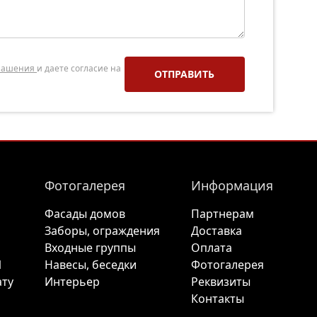
глашения
и даете согласие на
Фотогалерея
Информация
Фасады домов
Партнерам
Заборы, ограждения
Доставка
O
Входные группы
Оплата
1
Навесы, беседки
Фотогалерея
ПОЛУЧИТЬ СКИДКУ!
ату
Интерьер
Реквизиты
Контакты