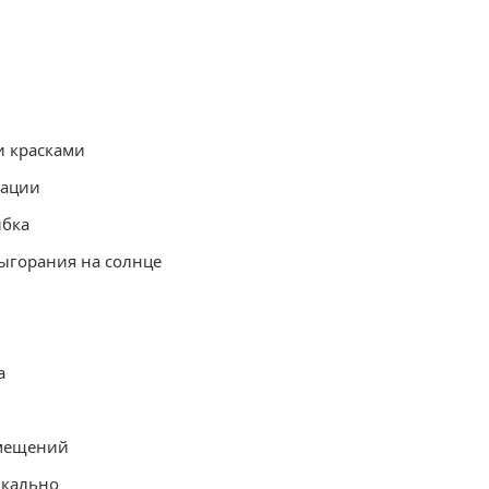
и красками
тации
ибка
ыгорания на солнце
а
омещений
икально