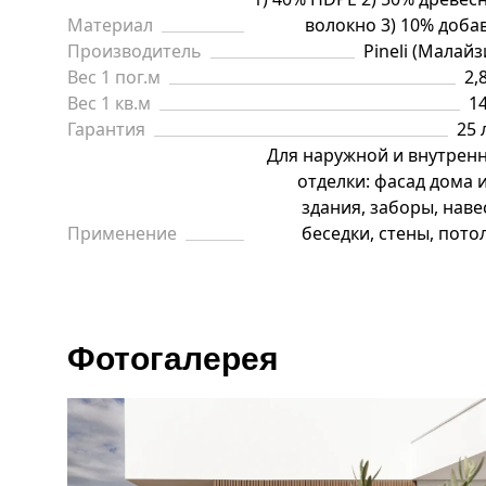
Материал
волокно 3) 10% доба
Производитель
Pineli (Малайз
Вес 1 пог.м
2,
Вес 1 кв.м
14
Гарантия
25 
Для наружной и внутрен
отделки: фасад дома 
здания, заборы, наве
Применение
беседки, стены, пото
Фотогалерея