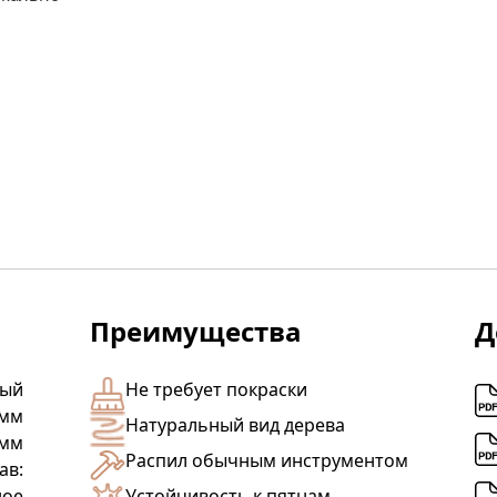
Преимущества
Д
лый
Не требует покраски
 мм
Натуральный вид дерева
 мм
Распил обычным инструментом
ав:
ное
Устойчивость к пятнам