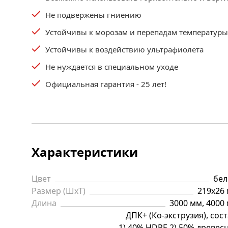
Не подвержены гниению
Устойчивы к морозам и перепадам температуры
Устойчивы к воздействию ультрафиолета
Не нуждается в специальном уходе
Официальная гарантия - 25 лет!
Характеристики
Цвет
бе
Размер (ШхТ)
219х26
Длина
3000 мм, 4000
ДПК+ (Ко-экструзия), сост
1) 40% HDPE 2) 50% древес