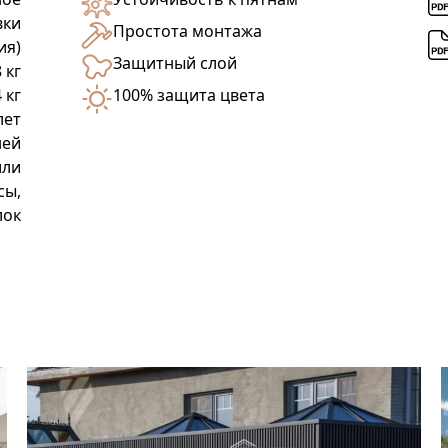
вки
Простота монтажа
ия)
Защитный слой
8 кг
 кг
100% защита цвета
лет
ней
или
сы,
лок