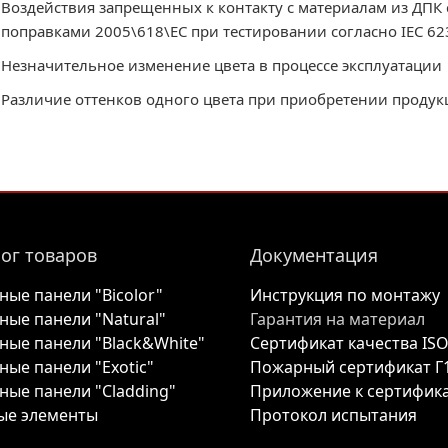
Воздействия запрещенных к контакту с материалам из ДПК с
поправками 2005\618\EC при тестировании согласно IEC 62
Незначительное изменение цвета в процессе эксплуатации
Различие оттенков одного цвета при приобретении проду
ог товаров
Документация
ные панели "Bicolor"
Инструкция по монтажу
ные панели "Natural"
Гарантия на материал
ные панели "Black&White"
Сертификат качества IS
ные панели "Exotic"
Пожарный сертификат Г
ные панели "Cladding"
Приложение к сертифик
ые элементы
Протокол испытания