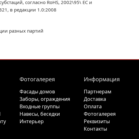
убстаций, согласно RoHS, 2002\95\ EC и
321, в редакции 1.0:2008
кции разных партий
Фотогалерея
Информация
Фасады домов
Партнерам
Заборы, ограждения
Доставка
O
Входные группы
Оплата
1
Навесы, беседки
Фотогалерея
ату
Интерьер
Реквизиты
Контакты