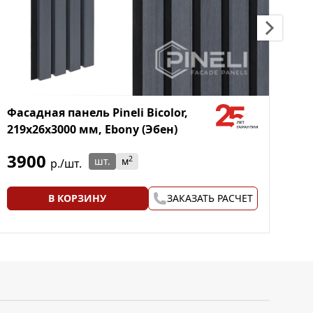
Фасадная панель Pineli Bicolor,
Фа
219х26х3000 мм, Ebony (Эбен)
21
(М
3900
3
2
шт.
м
р./шт.
В КОРЗИНУ
ЗАКАЗАТЬ РАСЧЕТ